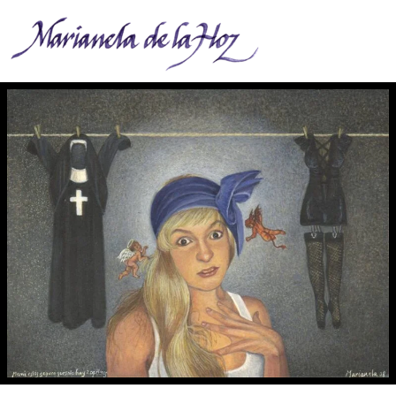
¿Mamá estás segura que solo hay dos opciones?.- Mom, are you sure there are