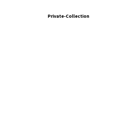
only two options?. 2008. Egg tempera on board. 3 x 4 in
Private-Collection